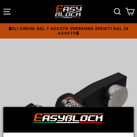
Vai
direttamente
NAVIGAZIONE DEL SITO
CERCA
ai
contenuti
🔒GLI ORDINI DAL 7 AGOSTO VERRANNO SPEDITI DAL 24
AGOSTO🔒
Metti
in
pausa
presentazione