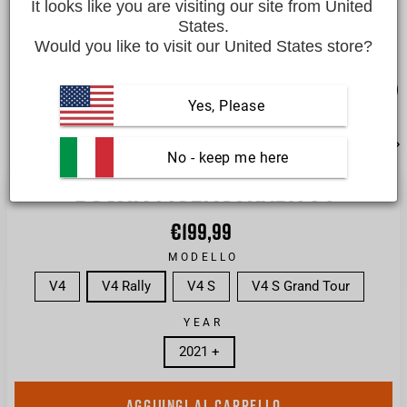
It looks like you are visiting our site from United 
States.
Would you like to visit our United States store?
CHI
Yes, Please
(ES
 No - keep me here
DUCATI MULTISTRADA V4
€199,99
Prezzo
di
listino
MODELLO
V4
V4 Rally
V4 S
V4 S Grand Tour
YEAR
2021 +
AGGIUNGI AL CARRELLO