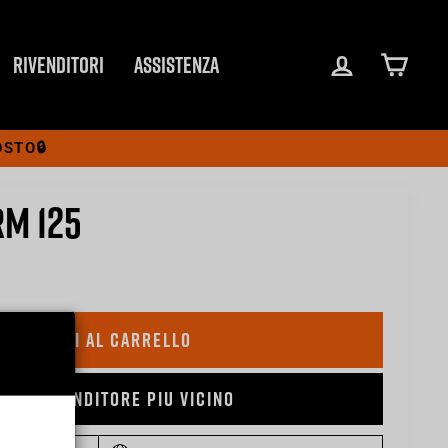
ACCEDI
CARR
RIVENDITORI
ASSISTENZA
OSTO🔒
M 125
AGGIUNGI AL CARRELLO
A IL RIVENDITORE PIU VICINO