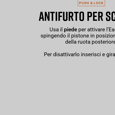
PUSH & LOCK
ANTIFURTO PER S
Usa il
piede
per attivare l’E
spingendo il pistone in posizio
della ruota posterior
Per disattivarlo inserisci e gir