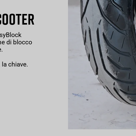
COOTER
asyBlock
ne di blocco
e.
a la chiave.