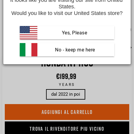
States.
Would you like to visit our United States store?
Yes, Please
CHI
(ES
 No - keep me here
HONDA NT 1100
€199,99
Prezzo
di
listino
YEARS
dal 2022 in poi
AGGIUNGI AL CARRELLO
TROVA IL RIVENDITORE PIU VICINO